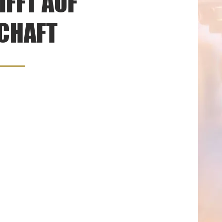
IFFT AUF
CHAFT
im Werdenfelser Land - gemütlich,
r dennoch heimatverbunden und
straße Garmisch-Partenkirchens,
egen, kann man hier liebevoll
en. Die feinen Bohnen gibt es von
 Somit hat man die Qual der Wahl
oder nicht - da ist für jeden
 sich das Treiben auf der Straße
eobachten, im Sommer kann man
intauchen.