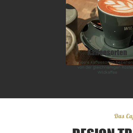
Kaffeesorten
Unsere Kaffeesorten beziehen
von der gleichnamigen Röste
Wildkaffee
Das Ca