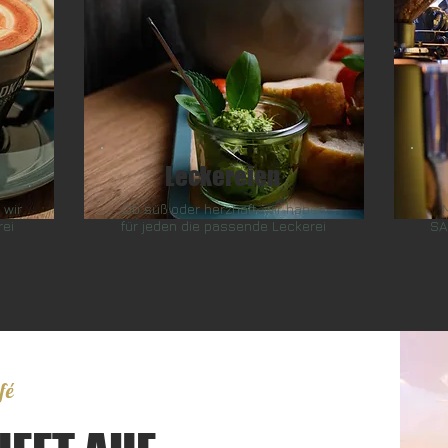
Leckereien
 wir
Ob süß oder herzhaft, wir haben
rei
für jeden die passende Leckerei
SA
fé